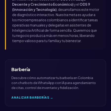
Decente y Crecimiento Económico)
y el
ODS 9
(Innovación y Tecnología)
, desarrollamos este motor
de diagnóstico interactivo. Nuestra meta es ayudar a
los microempresarios colombianos a identificar tareas
operativas manuales y delegarlas en asistentes de
Inteligencia Artificial de forma sencilla. Queremos que
tu negocio produzca más en menos horas, liberando
tiempo valioso para tu familia y tu bienestar.
Barbería
Descubre cómo automatizar tu barbería en Colombia
con chatbots de WhatsApp con IA para agendamiento
de citas, control de inventario y fidelización.
ANALIZAR BARBERÍAS →