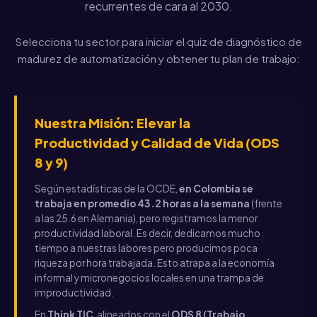
recurrentes de cara al 2030.
Selecciona tu sector para iniciar el quiz de diagnóstico de
madurez de automatización y obtener tu plan de trabajo:
Nuestra Misión: Elevar la
Productividad y Calidad de Vida (ODS
8 y 9)
Según estadísticas de la OCDE,
en Colombia se
trabaja en promedio 43.2 horas a la semana
(frente
a las 25.6 en Alemania), pero registramos la menor
productividad laboral. Es decir, dedicamos mucho
tiempo a nuestras labores pero producimos poca
riqueza por hora trabajada. Esto atrapa a la economía
informal y micronegocios locales en una trampa de
improductividad.
En
Think TIC
, alineados con el
ODS 8 (Trabajo