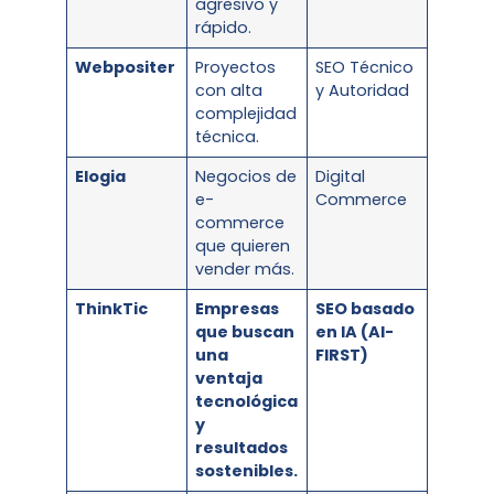
agresivo y
rápido.
Webpositer
Proyectos
SEO Técnico
con alta
y Autoridad
complejidad
técnica.
Elogia
Negocios de
Digital
e-
Commerce
commerce
que quieren
vender más.
ThinkTic
Empresas
SEO basado
que buscan
en IA (AI-
una
FIRST)
ventaja
tecnológica
y
resultados
sostenibles.