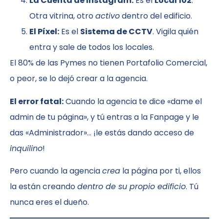
La Cuenta de Instagram:
Es el
Local 102
.
Otra vitrina, otro
activo
dentro del edificio.
El Píxel:
Es el
Sistema de CCTV
. Vigila quién
entra y sale de todos los locales.
El 80% de las Pymes no tienen Portafolio Comercial,
o peor, se lo dejó crear a la agencia.
El error fatal:
Cuando la agencia te dice «dame el
admin de tu página», y tú entras a la Fanpage y le
das «Administrador»… ¡le estás dando acceso de
inquilino
!
Pero cuando la agencia
crea
la página por ti, ellos
la están creando
dentro de su propio edificio
. Tú
nunca eres el dueño.