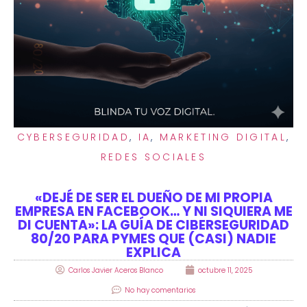
CYBERSEGURIDAD
,
IA
,
MARKETING DIGITAL
,
REDES SOCIALES
«DEJÉ DE SER EL DUEÑO DE MI PROPIA
EMPRESA EN FACEBOOK… Y NI SIQUIERA ME
DI CUENTA»: LA GUÍA DE CIBERSEGURIDAD
80/20 PARA PYMES QUE (CASI) NADIE
EXPLICA
Carlos Javier Aceros Blanco
octubre 11, 2025
No hay comentarios