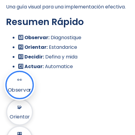
Una guía visual para una implementación efectiva.
Resumen Rápido
1️⃣ Observar:
Diagnostique
2️⃣ Orientar:
Estandarice
3️⃣ Decidir:
Defina y mida
4️⃣ Actuar:
Automatice
👀
Observar
🧩
Orientar
🎛️